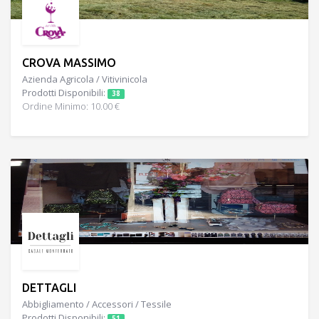
CROVA MASSIMO
Azienda Agricola / Vitivinicola
Prodotti Disponibili:
38
Ordine Minimo: 10.00 €
DETTAGLI
Abbigliamento / Accessori / Tessile
Prodotti Disponibili:
51