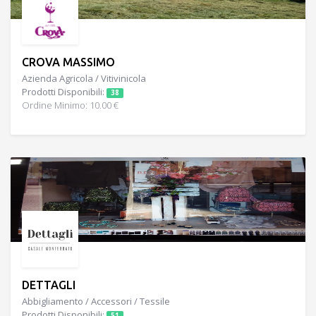
CROVA MASSIMO
Azienda Agricola / Vitivinicola
Prodotti Disponibili:
38
Ordine Minimo: 10.00 €
DETTAGLI
Abbigliamento / Accessori / Tessile
Prodotti Disponibili:
51