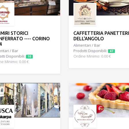
MIRI STORICI
CAFFETTERIA PANETTER
FERRATO ---- CORINO
DELL'ANGOLO
4
Alimentari / Bar
ntari / Bar
Prodotti Disponibili:
47
tti Disponibili:
Ordine Minimo: 0.00 €
10
ne Minimo: 0.00 €