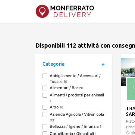
Disponibili 112 attività con conseg
Categoria
Abbigliamento / Accessori /
Tessile
19
Alimentari / Bar
28
Alimenti / prodotti per animali
1
Altro
16
TRA
SA
Azienda Agricola / Vitivinicola
33
Risto
Bellezza / Igiene / Infanzia
Prodo
5
Ordi
Cartolibreria / Giocattoli
1