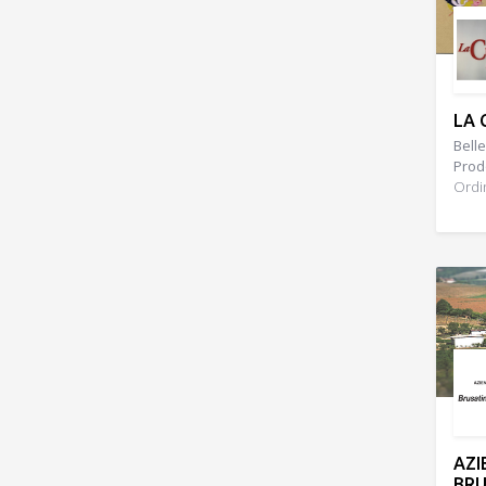
LA 
Belle
Prodo
Ordi
AZI
BRU