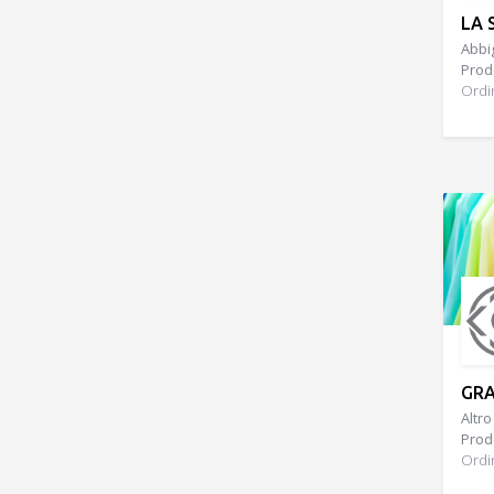
LA 
Abbig
Prodo
Ordi
GRA
Altro
Prodo
Ordi