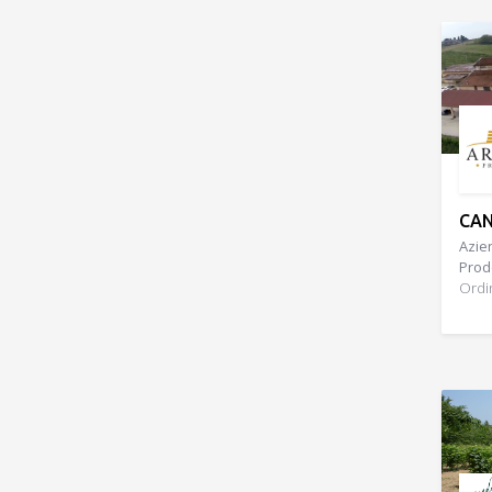
CAN
Azien
Prodo
Ordi