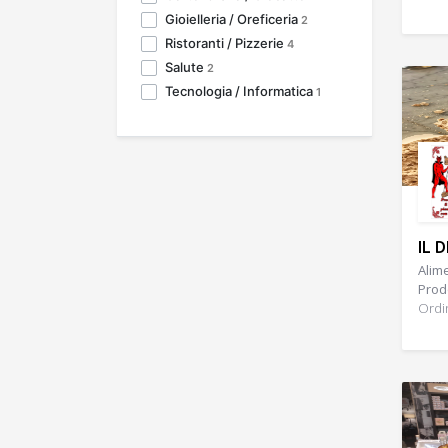
Gioielleria / Oreficeria
2
Ristoranti / Pizzerie
4
Salute
2
Tecnologia / Informatica
1
IL 
Alime
Prodo
Ordi