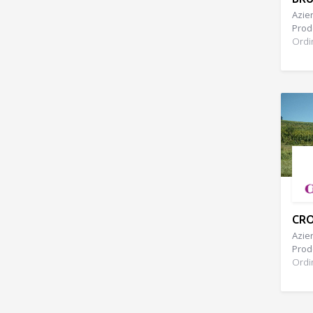
Azien
Prodo
Ordi
CR
Azien
Prodo
Ordi